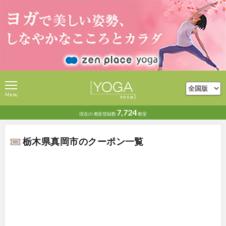
Menu
7,724
現在の
教室登録数
教室
栃木県真岡市のクーポン一覧