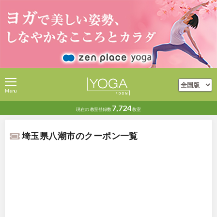
Menu
7,724
現在の
教室登録数
教室
埼玉県八潮市のクーポン一覧