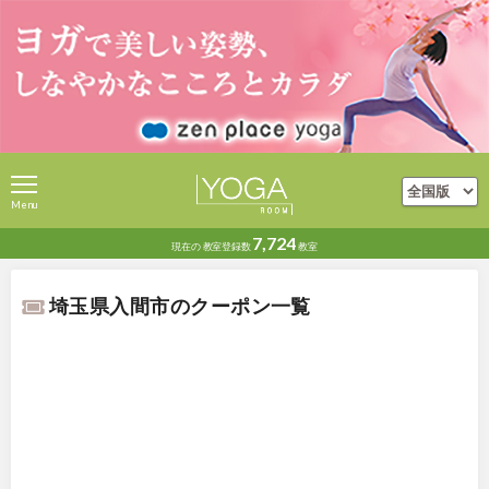
Menu
7,724
現在の
教室登録数
教室
埼玉県入間市のクーポン一覧