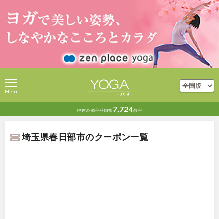
Menu
7,724
現在の
教室登録数
教室
埼玉県春日部市のクーポン一覧