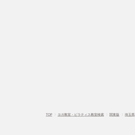
TOP
〉
ヨガ教室・ピラティス教室検索
〉
関東版
〉
埼玉県