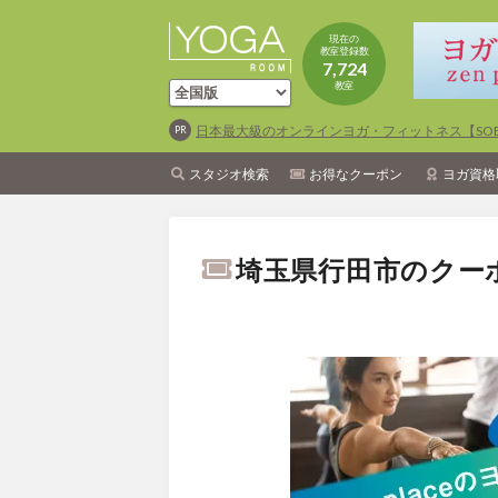
現在の
教室登録数
7,724
教室
日本最大級のオンラインヨガ・フィットネス【SOEL
スタジオ検索
お得なクーポン
ヨガ資格
埼玉県行田市のクー