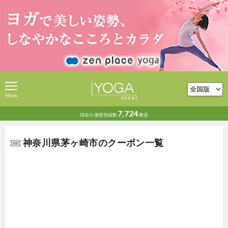
Menu
7,724
現在の
教室登録数
教室
神奈川県茅ヶ崎市のクーポン一覧