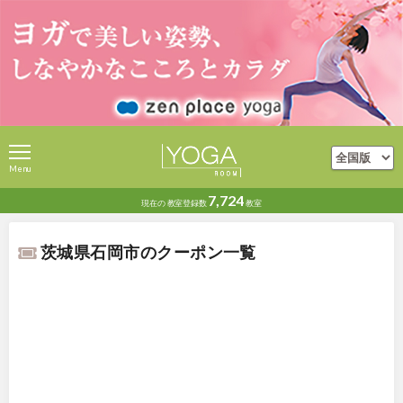
Menu
7,724
現在の
教室登録数
教室
茨城県石岡市のクーポン一覧