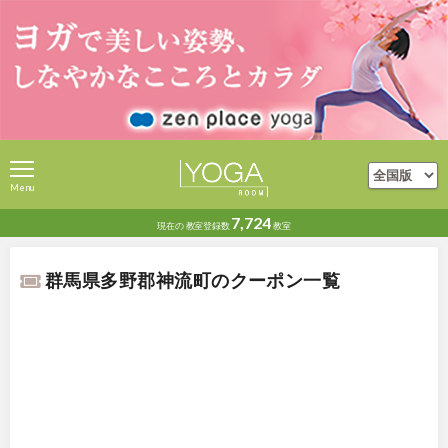
Menu
7,724
現在の
教室登録数
教室
群馬県多野郡神流町のクーポン一覧