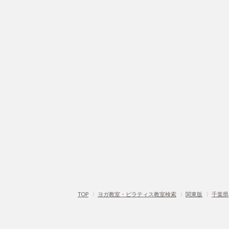
TOP
〉
ヨガ教室・ピラティス教室検索
〉
関東版
〉
千葉県