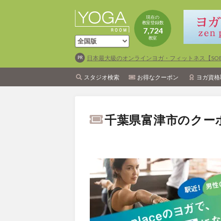
現在の
教室登録数
7,724
教室
日本最大級のオンラインヨガ・フィットネス【SOEL
スタジオ検索
お得なクーポン
ヨガ資格
千葉県富津市のクー