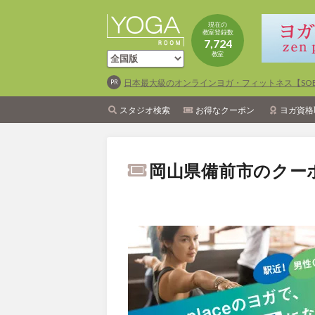
現在の
教室登録数
7,724
教室
日本最大級のオンラインヨガ・フィットネス【SOEL
スタジオ検索
お得なクーポン
ヨガ資格
岡山県備前市のクー