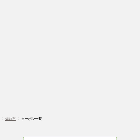
〉
備前市
〉
クーポン一覧