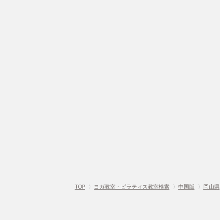
TOP
〉
ヨガ教室・ピラティス教室検索
〉
中国版
〉
岡山県