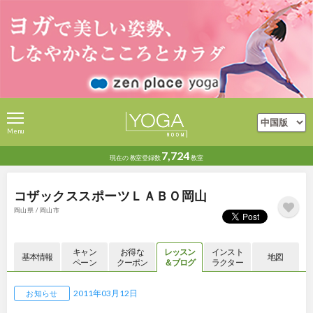
Menu
7,724
現在の
教室登録数
教室
コザックススポーツＬＡＢＯ岡山
岡山県 / 岡山市
キャン
お得な
レッスン
インスト
基本情報
地図
ペーン
クーポン
＆ブログ
ラクター
2011年03月12日
お知らせ