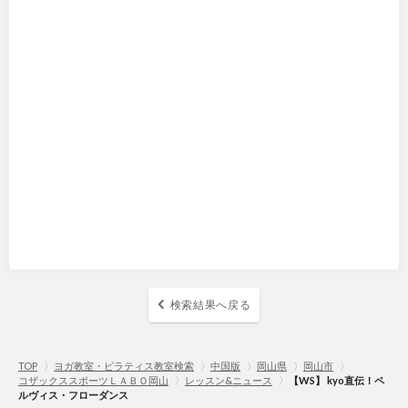
検索結果へ戻る
TOP
〉
ヨガ教室・ピラティス教室検索
〉
中国版
〉
岡山県
〉
岡山市
〉
コザックススポーツＬＡＢＯ岡山
〉
レッスン&ニュース
〉
【WS】 kyo直伝！ペ
ルヴィス・フローダンス