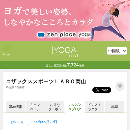
Menu
7,724
現在の
教室登録数
教室
コザックススポーツＬＡＢＯ岡山
岡山県 / 岡山市
キャン
お得な
レッスン
インスト
基本情報
地図
ペーン
クーポン
＆ブログ
ラクター
2009年09月29日
お知らせ