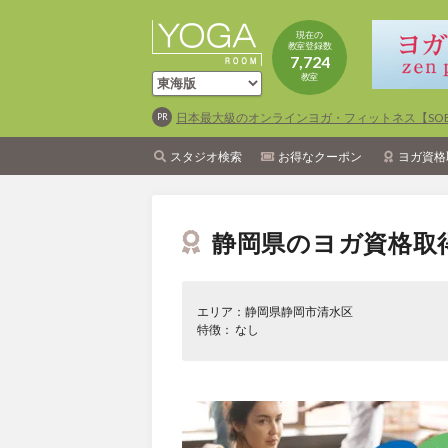
現在の
教室登録数
7,724
教室
日本最大級のオンラインヨガ・フィットネス【SOEL
スタジオ検索
お得なクーポン
ヨガ資格
静岡県のヨガ資格取
エリア：静岡県静岡市清水区
特徴： なし