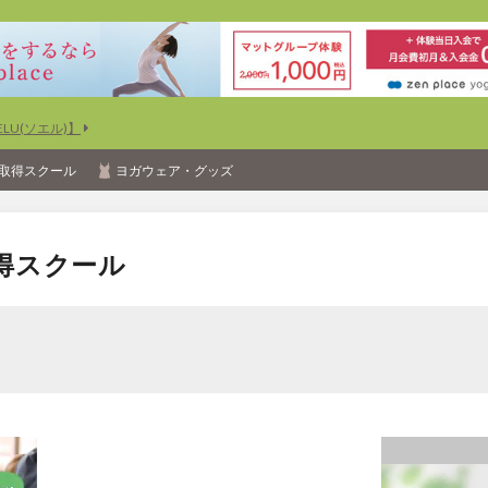
U(ソエル)】
取得スクール
ヨガウェア・グッズ
得スクール