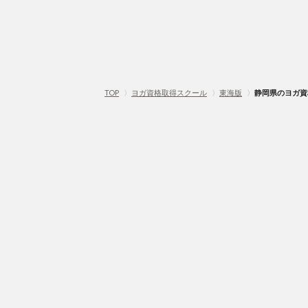
TOP
〉
ヨガ資格取得スクール
〉
東海版
〉
静岡県のヨガ資