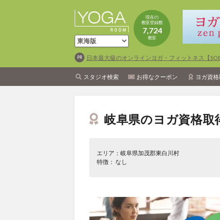
現在の
教室登録数
7,724
教室
日本最大級のオンラインヨガ・フィットネス【SOEL
スタジオ検索
お得なクーポン
ヨガ資格
岐阜県のヨガ資格取
エリア：岐阜県加茂郡東白川村
特徴： なし