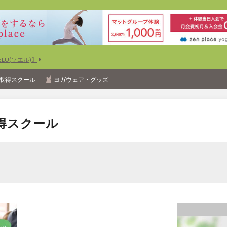
U(ソエル)】
取得スクール
ヨガウェア・グッズ
得スクール