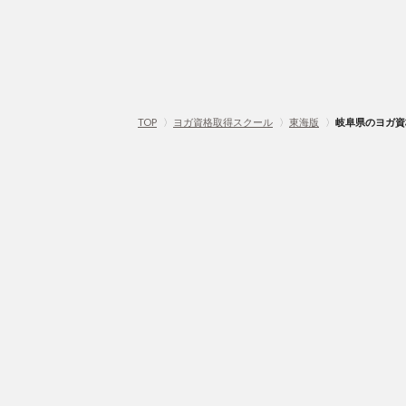
TOP
〉
ヨガ資格取得スクール
〉
東海版
〉
岐阜県のヨガ資