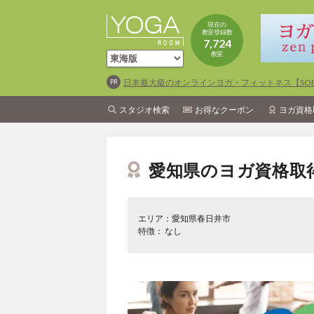
現在の
教室登録数
7,724
教室
日本最大級のオンラインヨガ・フィットネス【SOEL
スタジオ検索
お得なクーポン
ヨガ資格
愛知県のヨガ資格取
エリア：愛知県春日井市
特徴： なし