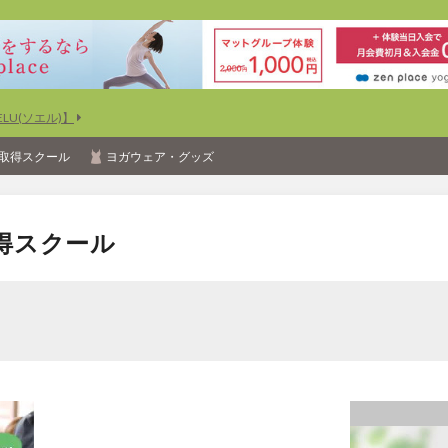
U(ソエル)】
取得スクール
ヨガウェア・グッズ
得スクール