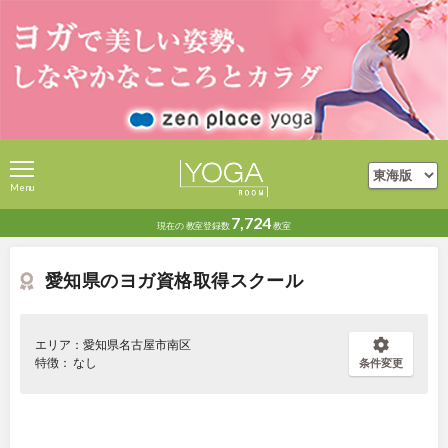
Menu
7,724
現在の
教室登録数
教室
愛知県のヨガ資格取得スクール
エリア：愛知県名古屋市南区
特徴： なし
条件変更