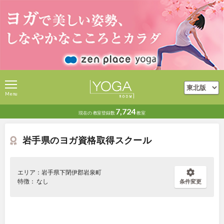
Menu
7,724
現在の
教室登録数
教室
岩手県のヨガ資格取得スクール
エリア：岩手県下閉伊郡岩泉町
特徴： なし
条件変更