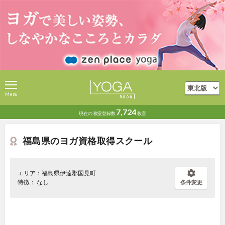
Menu
7,724
現在の
教室登録数
教室
福島県のヨガ資格取得スクール
エリア：福島県伊達郡国見町
特徴： なし
条件変更