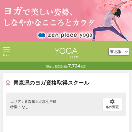
Menu
7,724
現在の
教室登録数
教室
青森県のヨガ資格取得スクール
エリア：青森県上北郡七戸町
特徴： なし
条件変更