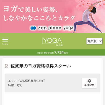
Menu
7,724
現在の
教室登録数
教室
佐賀県のヨガ資格取得スクール
エリア：佐賀県杵島郡江北町
特徴： なし
条件変更