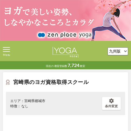
Menu
7,724
現在の
教室登録数
教室
宮崎県のヨガ資格取得スクール
エリア：宮崎県都城市
特徴： なし
条件変更