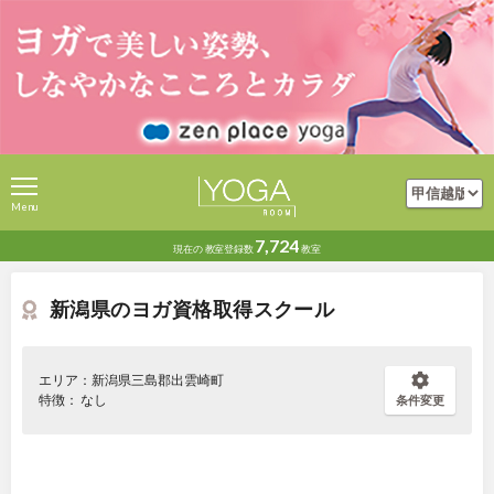
Menu
7,724
現在の
教室登録数
教室
新潟県のヨガ資格取得スクール
エリア：新潟県三島郡出雲崎町
特徴： なし
条件変更