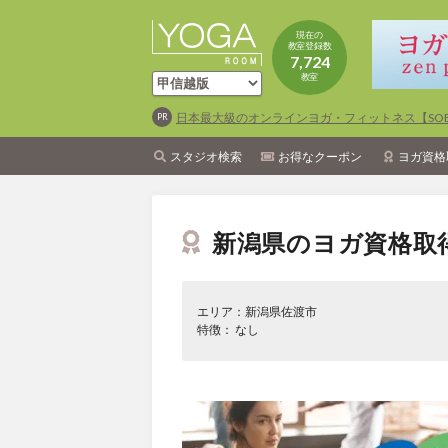
現在の
教室登録数
7,724
教室
日本最大級のオンラインヨガ・フィットネス【SOEL
スタジオ検索
お得なクーポン
ヨガ資格
新潟県のヨガ資格取
エリア：新潟県佐渡市
特徴： なし