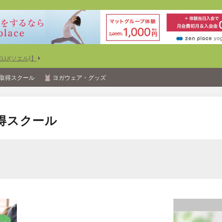
U(ソエル)】
取得スクール
ヨガウェア・グッズ
得スクール