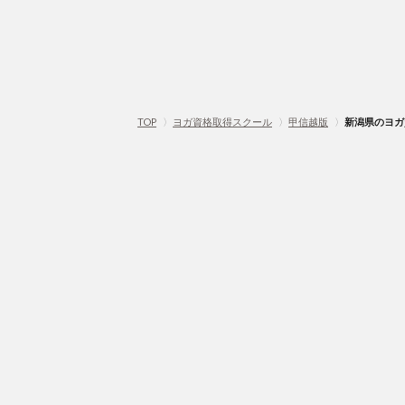
TOP
〉
ヨガ資格取得スクール
〉
甲信越版
〉
新潟県のヨガ