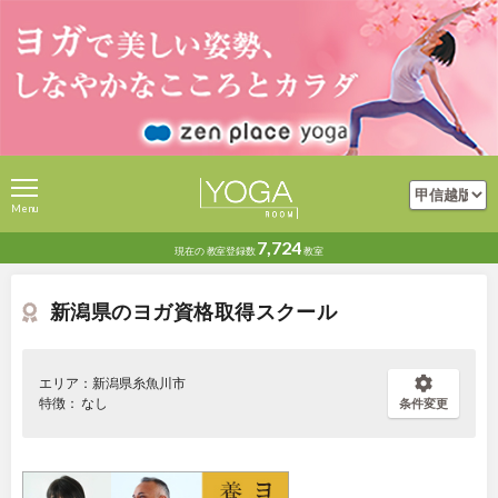
Menu
7,724
現在の
教室登録数
教室
新潟県のヨガ資格取得スクール
エリア：新潟県糸魚川市
特徴： なし
条件変更