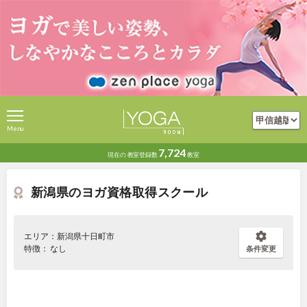
Menu
7,724
現在の
教室登録数
教室
新潟県のヨガ資格取得スクール
エリア：新潟県十日町市
特徴： なし
条件変更