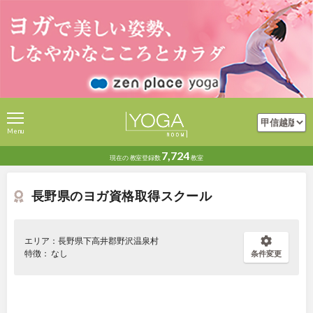
Menu
7,724
現在の
教室登録数
教室
長野県のヨガ資格取得スクール
エリア：長野県下高井郡野沢温泉村
特徴： なし
条件変更