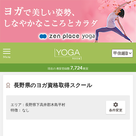
Menu
7,724
現在の
教室登録数
教室
長野県のヨガ資格取得スクール
エリア：長野県下高井郡木島平村
特徴： なし
条件変更