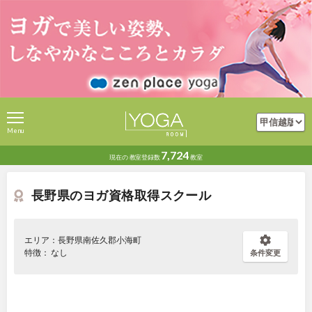
Menu
7,724
現在の
教室登録数
教室
長野県のヨガ資格取得スクール
エリア：長野県南佐久郡小海町
特徴： なし
条件変更