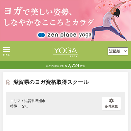
Menu
7,724
現在の
教室登録数
教室
滋賀県のヨガ資格取得スクール
エリア：滋賀県野洲市
特徴： なし
条件変更