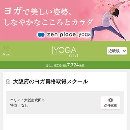
Menu
7,724
現在の
教室登録数
教室
大阪府のヨガ資格取得スクール
エリア：大阪府吹田市
特徴： なし
条件変更