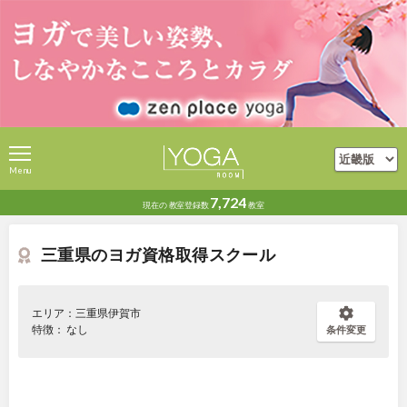
Menu
7,724
現在の
教室登録数
教室
三重県のヨガ資格取得スクール
エリア：三重県伊賀市
特徴： なし
条件変更