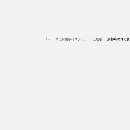
TOP
〉
ヨガ資格取得スクール
〉
近畿版
〉
京都府のヨガ資