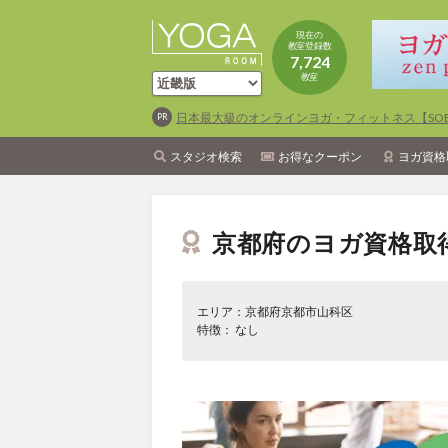
現在の
教室登録数
7,724
教室
日本最大級のオンラインヨガ・フィットネス【SOEL
スタジオ検索
お得なクーポン
ヨガ資格
京都府のヨガ資格取
エリア：京都府京都市山科区
特徴： なし