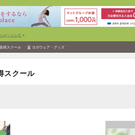
U(ソエル)】
取得スクール
ヨガウェア・グッズ
得スクール