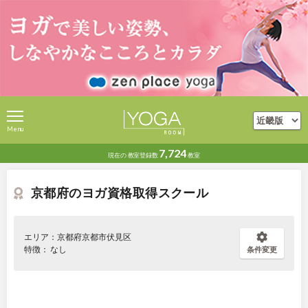
Menu
7,724
現在の
教室登録数
教室
京都府のヨガ資格取得スクール
エリア：京都府京都市伏見区
特徴： なし
条件変更