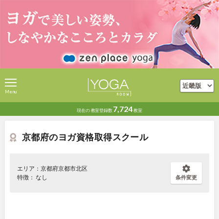
Menu
7,724
現在の
教室登録数
教室
京都府のヨガ資格取得スクール
エリア：京都府京都市北区
特徴： なし
条件変更