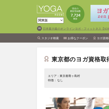
現在の
教室登録数
7,724
教室
日本最大級のオンラインヨガ・フィットネス【SOEL
スタジオ検索
お得なクーポン
ヨガ資格
東京都のヨガ資格取
エリア：東京都青ヶ島村
特徴： なし