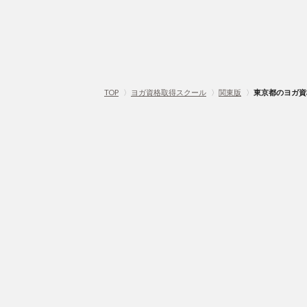
TOP
〉
ヨガ資格取得スクール
〉
関東版
〉
東京都のヨガ資