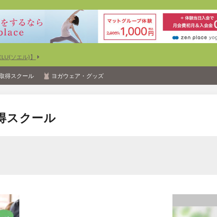
U(ソエル)】
取得スクール
ヨガウェア・グッズ
得スクール