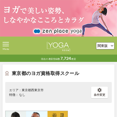
Menu
7,724
現在の
教室登録数
教室
東京都のヨガ資格取得スクール
エリア：東京都西東京市
特徴： なし
条件変更