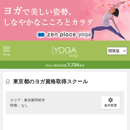
Menu
7,724
現在の
教室登録数
教室
東京都のヨガ資格取得スクール
エリア：東京都羽村市
特徴： なし
条件変更