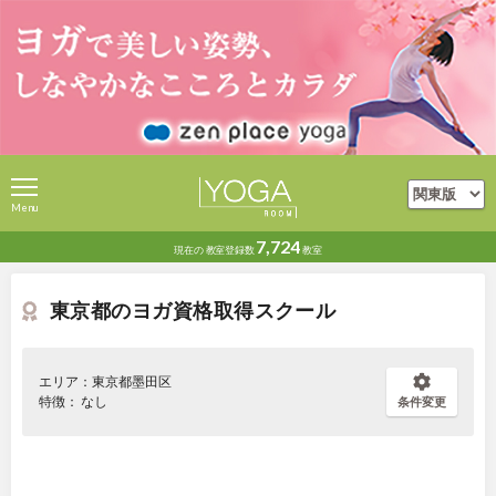
Menu
7,724
現在の
教室登録数
教室
東京都のヨガ資格取得スクール
エリア：東京都墨田区
特徴： なし
条件変更