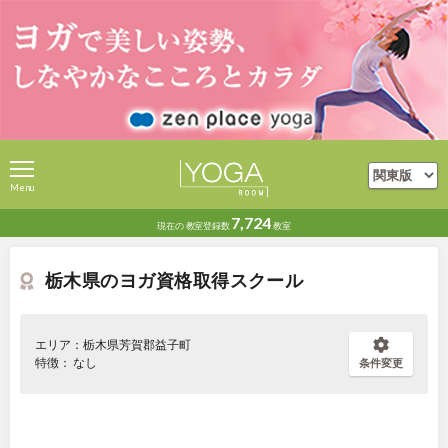
Menu
7,724
現在の
教室登録数
教室
栃木県のヨガ資格取得スクール
エリア：栃木県芳賀郡益子町
特徴： なし
条件変更