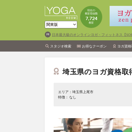
現在の
教室登録数
7,724
教室
日本最大級のオンラインヨガ・フィットネス【SOEL
スタジオ検索
お得なクーポン
ヨガ資格
埼玉県のヨガ資格取
エリア：埼玉県上尾市
特徴： なし