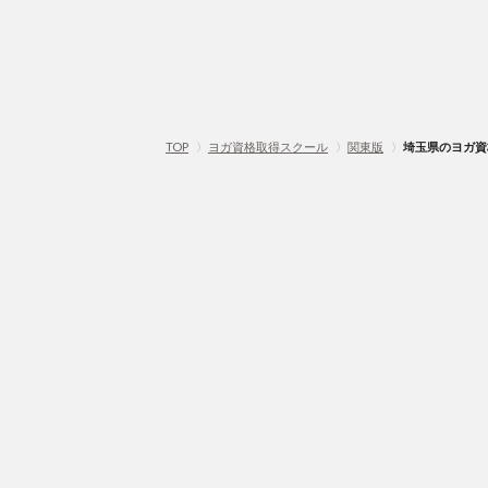
TOP
〉
ヨガ資格取得スクール
〉
関東版
〉
埼玉県のヨガ資