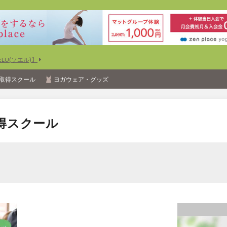
U(ソエル)】
取得スクール
ヨガウェア・グッズ
得スクール