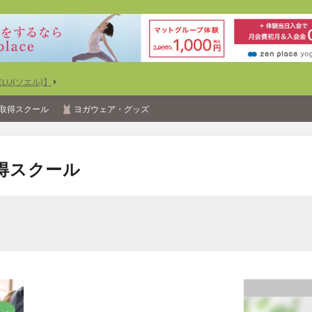
U(ソエル)】
取得スクール
ヨガウェア・グッズ
得スクール