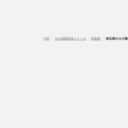
TOP
〉
ヨガ資格取得スクール
〉
関東版
〉
埼玉県のヨガ資