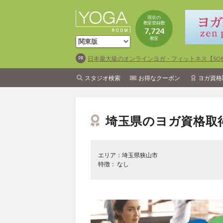
現在の
教室登録数
7,724
教室
日本最大級のオンラインヨガ・フィットネス【SOEL
スタジオ検索
お得なクーポン
ヨガ資格
埼玉県のヨガ資格取
エリア：埼玉県狭山市
特徴： なし