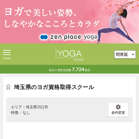
Menu
7,724
現在の
教室登録数
教室
埼玉県のヨガ資格取得スクール
エリア：埼玉県川口市
特徴： なし
条件変更