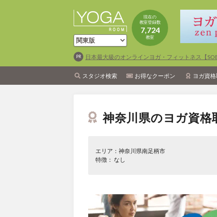
現在の
教室登録数
7,724
教室
日本最大級のオンラインヨガ・フィットネス【SOEL
スタジオ検索
お得なクーポン
ヨガ資格
神奈川県のヨガ資格
エリア：神奈川県南足柄市
特徴： なし