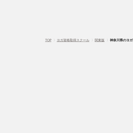
TOP
〉
ヨガ資格取得スクール
〉
関東版
〉
神奈川県のヨガ