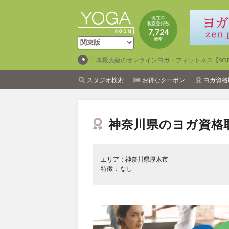
現在の
教室登録数
7,724
教室
日本最大級のオンラインヨガ・フィットネス【SOEL
スタジオ検索
お得なクーポン
ヨガ資格
神奈川県のヨガ資格
エリア：神奈川県厚木市
特徴： なし