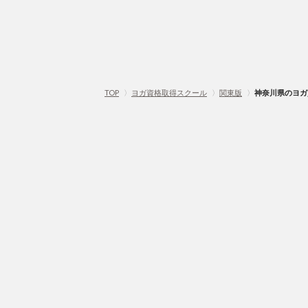
TOP
〉
ヨガ資格取得スクール
〉
関東版
〉
神奈川県のヨガ