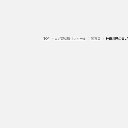
TOP
〉
ヨガ資格取得スクール
〉
関東版
〉
神奈川県のヨガ