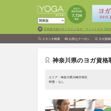
現在の
教室登録数
7,724
教室
日本最大級のオンラインヨガ・フィットネス【SOEL
スタジオ検索
お得なクーポン
ヨガ資格
神奈川県のヨガ資格
エリア：神奈川県川崎市幸区
特徴： なし