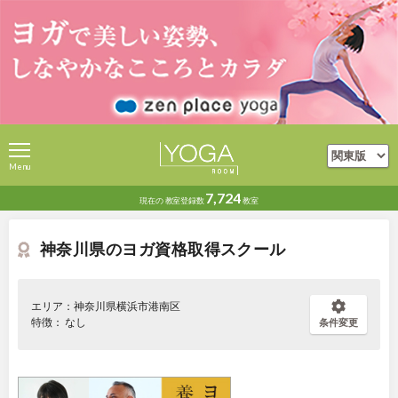
Menu
7,724
現在の
教室登録数
教室
神奈川県のヨガ資格取得スクール
エリア：神奈川県横浜市港南区
特徴： なし
条件変更