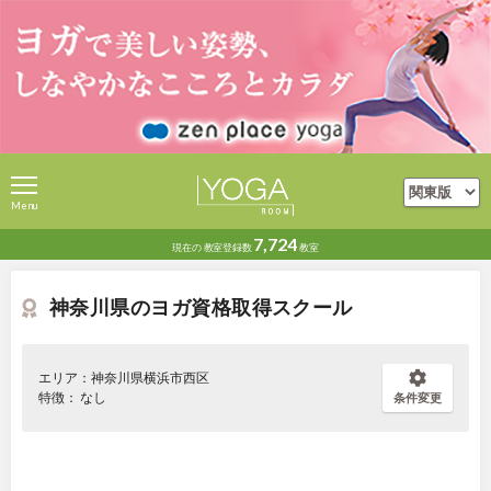
Menu
7,724
現在の
教室登録数
教室
神奈川県のヨガ資格取得スクール
エリア：神奈川県横浜市西区
特徴： なし
条件変更