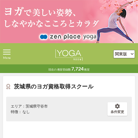
Menu
7,724
現在の
教室登録数
教室
茨城県のヨガ資格取得スクール
エリア：茨城県守谷市
特徴： なし
条件変更