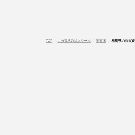
TOP
〉
ヨガ資格取得スクール
〉
関東版
〉
群馬県のヨガ資