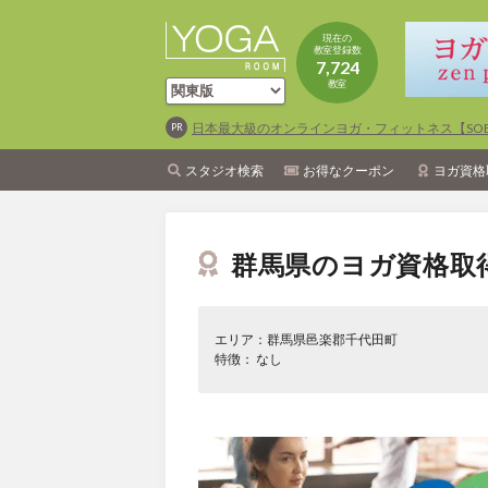
現在の
教室登録数
7,724
教室
日本最大級のオンラインヨガ・フィットネス【SOEL
スタジオ検索
お得なクーポン
ヨガ資格
群馬県のヨガ資格取
エリア：群馬県邑楽郡千代田町
特徴： なし