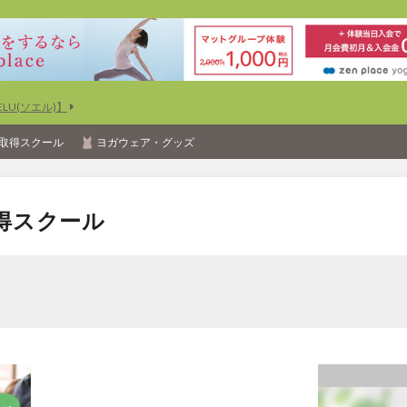
U(ソエル)】
取得スクール
ヨガウェア・グッズ
得スクール