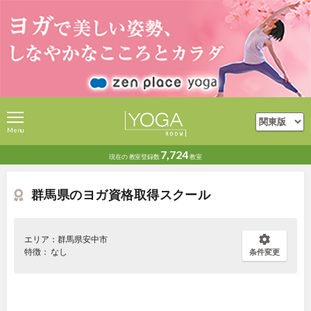
Menu
7,724
現在の
教室登録数
教室
群馬県のヨガ資格取得スクール
エリア：群馬県安中市
特徴： なし
条件変更